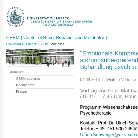
CBBM | Center of Brain, Behavior and Metabolism
Universität zu Lübeck
-
CBBM
- Aktuelles
"Emotionale Kompete
störungsübergreifend
Behandlung psychisc
Aktuelles
CBBM-Lectures
04.09.2013
Weitere Vorträge
Nachrichten
Vortrag von Prof. Matthi
Presse
(16.15 - 17.45 Uhr, Hau
Programm Wissenschaftssemin
Psychotherapie
Kontakt: Prof. Dr. Ulrich Sc
Telefon + 49 -451-500-2454/
Ulrich.Schweiger@uksh.de 