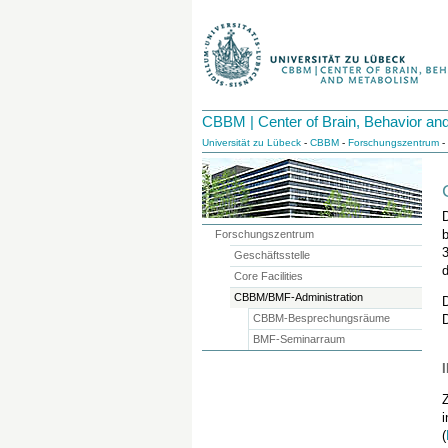
CBBM | Center of Brain, Behavior an
Universität zu Lübeck
-
CBBM
-
Forschungszentrum
-
Forschungszentrum
Geschäftsstelle
d
Core Facilities
CBBM/BMF-Administration
CBBM-Besprechungsräume
BMF-Seminarraum
(