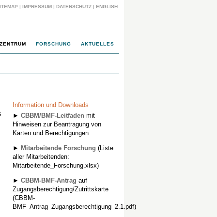
ITEMAP
|
IMPRESSUM
|
DATENSCHUTZ
|
ENGLISH
ZENTRUM
FORSCHUNG
AKTUELLES
Information und Downloads
s
►
CBBM/BMF-Leitfaden
mit
Hinweisen zur Beantragung von
Karten und Berechtigungen
►
Mitarbeitende Forschung
(Liste
aller Mitarbeitenden:
Mitarbeitende_Forschung.xlsx)
►
CBBM-BMF-Antrag
auf
Zugangsberechtigung/Zutrittskarte
(CBBM-
BMF_Antrag_Zugangsberechtigung_2.1.pdf)