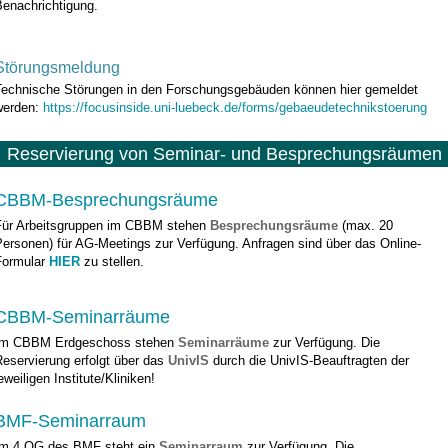
Benachrichtigung.
Störungsmeldung
Technische Störungen in den Forschungsgebäuden können hier gemeldet
werden:
https://focusinside.uni-luebeck.de/forms/gebaeudetechnikstoerung
Reservierung von Seminar- und Besprechungsräumen
CBBM-Besprechungsräume
Für Arbeitsgruppen im CBBM stehen
Besprechungsräume
(max. 20
Personen) für AG-Meetings zur Verfügung. Anfragen sind über das Online-
Formular
HIER
zu stellen.
CBBM-Seminarräume
Im CBBM Erdgeschoss stehen
Seminarräume
zur Verfügung. Die
eservierung erfolgt über das
UnivIS
durch die UnivIS-Beauftragten der
eweiligen Institute/Kliniken!
BMF-Seminarraum
Im 4.OG des BMF steht ein
Seminarraum
zur Verfügung. Die