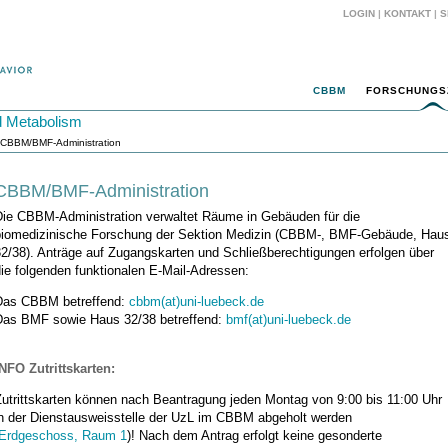
LOGIN
|
KONTAKT
|
S
CBBM
FORSCHUNGS
d Metabolism
 CBBM/BMF-Administration
CBBM/BMF-Administration
Die CBBM-Administration verwaltet Räume in Gebäuden für die
biomedizinische Forschung der Sektion Medizin (CBBM-, BMF-Gebäude, Hau
32/38). Anträge auf Zugangskarten und Schließberechtigungen erfolgen über
ie folgenden funktionalen E-Mail-Adressen:
Das CBBM betreffend:
cbbm(at)uni-luebeck.de
Das BMF sowie Haus 32/38 betreffend:
bmf(at)uni-luebeck.de
INFO Zutrittskarten:
Zutrittskarten können nach Beantragung jeden Montag von 9:00 bis 11:00 Uhr
in der Dienstausweisstelle der UzL im CBBM abgeholt werden
Erdgeschoss, Raum 1
)! Nach dem Antrag erfolgt keine gesonderte