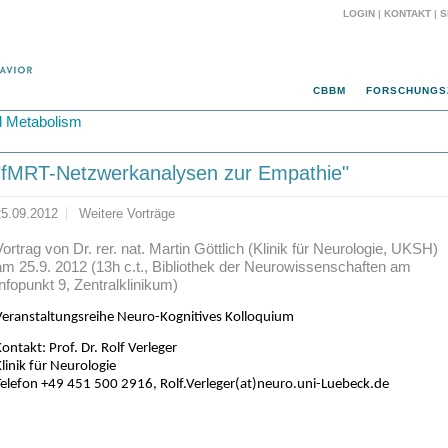
LOGIN
|
KONTAKT
|
S
CBBM
FORSCHUNGS
d Metabolism
"fMRT-Netzwerkanalysen zur Empathie"
25.09.2012
Weitere Vorträge
Vortrag von Dr. rer. nat. Martin Göttlich (Klinik für Neurologie, UKSH)
am 25.9. 2012 (13h c.t., Bibliothek der Neurowissenschaften am
Infopunkt 9, Zentralklinikum)
Veranstaltungsreihe Neuro-Kognitives Kolloquium
ontakt: Prof. Dr. Rolf Verleger
linik für Neurologie
Telefon +49 451 500 2916,
Rolf.Verleger(at)neuro.uni-Luebeck.de