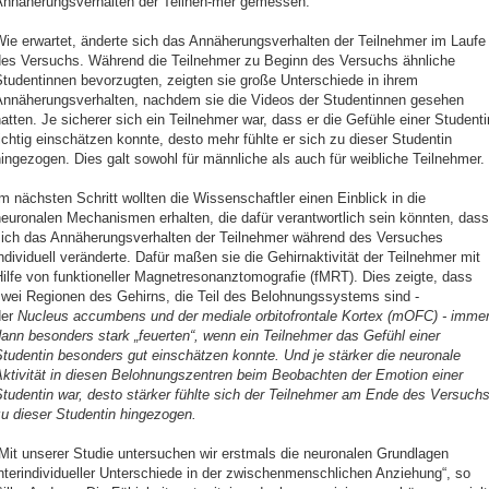
Annäherungsverhalten der Teilneh-mer gemessen.
Wie erwartet, änderte sich das Annäherungsverhalten der Teilnehmer im Laufe
des Versuchs. Während die Teilnehmer zu Beginn des Versuchs ähnliche
tudentinnen bevorzugten, zeigten sie große Unterschiede in ihrem
Annäherungsverhalten, nachdem sie die Videos der Studentinnen gesehen
atten. Je sicherer sich ein Teilnehmer war, dass er die Gefühle einer Studenti
ichtig einschätzen konnte, desto mehr fühlte er sich zu dieser Studentin
ingezogen. Dies galt sowohl für männliche als auch für weibliche Teilnehmer.
m nächsten Schritt wollten die Wissenschaftler einen Einblick in die
euronalen Mechanismen erhalten, die dafür verantwortlich sein könnten, dass
sich das Annäherungsverhalten der Teilnehmer während des Versuches
ndividuell veränderte. Dafür maßen sie die Gehirnaktivität der Teilnehmer mit
ilfe von funktioneller Magnetresonanztomografie (fMRT). Dies zeigte, dass
zwei Regionen des Gehirns, die Teil des Belohnungssystems sind -
der
Nucleus accumbens und der mediale orbitofrontale Kortex (mOFC) - imme
ann besonders stark „feuerten“, wenn ein Teilnehmer das Gefühl einer
tudentin besonders gut einschätzen konnte. Und je stärker die neuronale
Aktivität in diesen Belohnungszentren beim Beobachten der Emotion einer
tudentin war, desto stärker fühlte sich der Teilnehmer am Ende des Versuch
u dieser Studentin hingezogen.
Mit unserer Studie untersuchen wir erstmals die neuronalen Grundlagen
nterindividueller Unterschiede in der zwischenmenschlichen Anziehung“, so