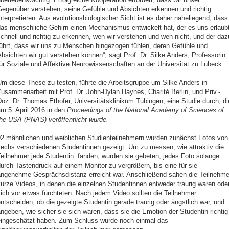
Gegenüber verstehen, seine Gefühle und Absichten erkennen und richtig
nterpretieren. Aus evolutionsbiologischer Sicht ist es daher naheliegend, dass
das menschliche Gehirn einen Mechanismus entwickelt hat, der es uns erlaubt
chnell und richtig zu erkennen, wen wir verstehen und wen nicht, und der daz
führt, dass wir uns zu Menschen hingezogen fühlen, deren Gefühle und
bsichten wir gut verstehen können“, sagt Prof. Dr. Silke Anders, Professorin
ür Soziale und Affektive Neurowissenschaften an der Universität zu Lübeck.
m diese These zu testen, führte die Arbeitsgruppe um Silke Anders in
usammenarbeit mit Prof. Dr. John-Dylan Haynes, Charité Berlin, und Priv.-
oz. Dr. Thomas Ethofer, Universitätsklinikum Tübingen, eine Studie durch, di
m 5. April 2016 in den
Proceedings of the National Academy of Sciences of
the USA (PNAS) veröffentlicht wurde.
92 männlichen und weiblichen Studienteilnehmern wurden zunächst Fotos von
sechs verschiedenen Studentinnen gezeigt. Um zu messen, wie attraktiv die
Teilnehmer jede Studentin fanden, wurden sie gebeten, jedes Foto solange
urch Tastendruck auf einem Monitor zu vergrößern, bis eine für sie
angenehme Gesprächsdistanz erreicht war. Anschließend sahen die Teilnehme
urze Videos, in denen die einzelnen Studentinnen entweder traurig waren ode
ich vor etwas fürchteten. Nach jedem Video sollten die Teilnehmer
ntscheiden, ob die gezeigte Studentin gerade traurig oder ängstlich war, und
ngeben, wie sicher sie sich waren, dass sie die Emotion der Studentin richtig
eingeschätzt haben. Zum Schluss wurde noch einmal das