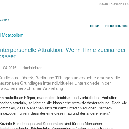
LOGIN
|
KONTAKT
|
S
CBBM
FORSCHUNGS
d Metabolism
Interpersonelle Attraktion: Wenn Hirne zueinander
passen
11.04.2016
Nachrichten
Studie aus Lübeck, Berlin und Tübingen untersuchte erstmals die
neuronalen Grundlagen interindividueller Unterschiede in der
zwischenmenschlichen Anziehung
in makelloser Körper, materieller Reichtum und vorbildliches Verhalten
achen attraktiv, so lehrt es die klassische Attraktivitätsforschung. Doch wie
kommt es, dass Menschen sich zu ganz unterschiedlichen Partnern
hingezogen fühlen, dass der eine diese mag und der andere jenen?
„Soziale Beziehungen und Kooperation sind für den Menschen
berlebenswichtig. Erfolgreiche Kooperation erfordert, dass wir unser