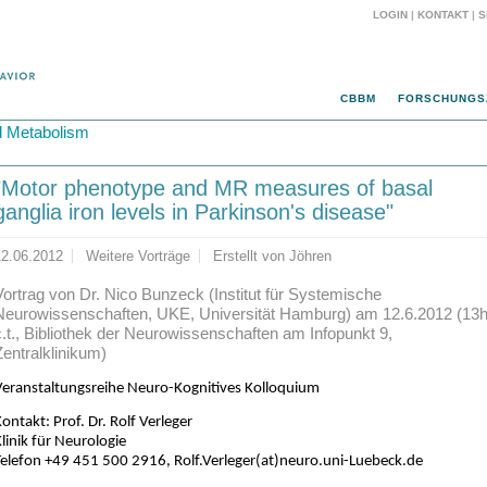
LOGIN
|
KONTAKT
|
S
CBBM
FORSCHUNGS
d Metabolism
"Motor phenotype and MR measures of basal
ganglia iron levels in Parkinson's disease"
12.06.2012
Weitere Vorträge
Erstellt von
Jöhren
Vortrag von Dr. Nico Bunzeck (Institut für Systemische
Neurowissenschaften, UKE, Universität Hamburg) am 12.6.2012 (13
c.t., Bibliothek der Neurowissenschaften am Infopunkt 9,
Zentralklinikum)
Veranstaltungsreihe Neuro-Kognitives Kolloquium
ontakt: Prof. Dr. Rolf Verleger
linik für Neurologie
Telefon +49 451 500 2916,
Rolf.Verleger(at)neuro.uni-Luebeck.de