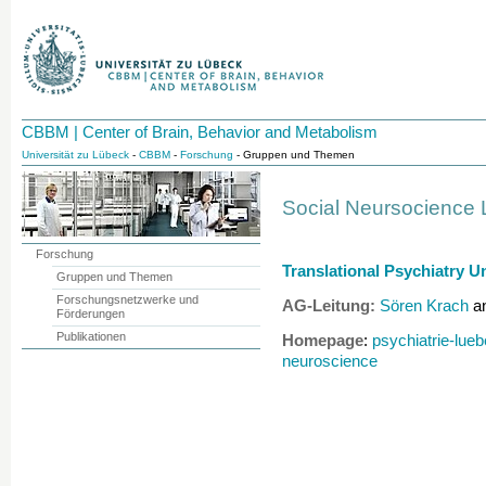
CBBM | Center of Brain, Behavior and Metabolism
Universität zu Lübeck
-
CBBM
-
Forschung
- Gruppen und Themen
Social Neursocience 
Forschung
Translational Psychiatry Un
Gruppen und Themen
Forschungsnetzwerke und
AG-Leitung:
Sören Krach
a
Förderungen
Publikationen
Homepage
:
psychiatrie-lue
neuroscience