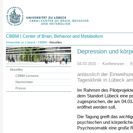
CBBM | Center of Brain, Behavior and Metabolism
Universität zu Lübeck
-
CBBM
- Aktuelles
Depression und körp
04.03.2015
Konferenzen
E
Aktuelles
anlässlich der Einweihu
CBBM-Lectures
Tagesklinik in Lübeck a
Nachrichten
Presse
Im Rahmen des Pilotprojekt
dem Standort Lübeck eine p
zugesprochen, die am 04.03.
eröffnet werden soll.
Die Tagung greift das wichti
psychischen und körperliche
Psychosomatik eine große Rol