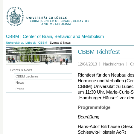
CBBM | Center of Brain, Behavior and Metabolism
Universität zu Lübeck
-
CBBM
- Events & News
CBBM Richtfest
12/04/2013
Nachrichten
C
Events & News
Richtfest für den Neubau des
CBBM Lectures
Hormone und Verhalten (Cent
News
CBBM) Universität zu Lübec
Press
um 11:30 Uhr, Marie-Curie-S
„Hamburger Häuser“ vor d
Programmfolge
Begrüßung
Hans-Adolf Bilzhause (Ges
Schleswig-Holstein AöR)